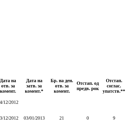
Датa на
Датa на
Бр. на ден.
Отстап.
Отстап. од
отв. за
затв. за
отв. за
соглас.
предв. рок
комент.
комент.*
комент.
упатств.**
4/12/2012
3/12/2012
03/01/2013
21
0
9