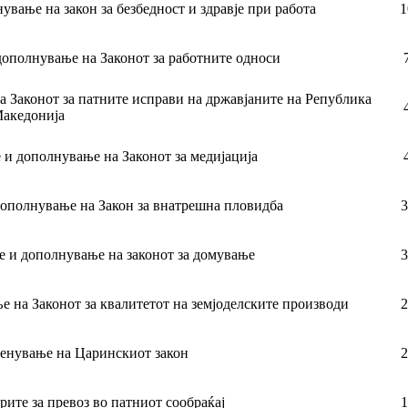
ување на закон за безбедност и здравје при работа
1
дополнување на Законот за работните односи
а Законот за патните исправи на државјаните на Република
акедонија
 и дополнување на Законот за медијација
дополнување на Закон за внатрешна пловидба
3
е и дополнување на законот за домување
3
е на Законот за квалитетот на земјоделските производи
2
менување на Царинскиот закон
2
рите за превоз во патниот сообраќај
1