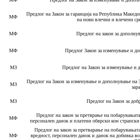
Предлог на Закон за гаранција на Република Македо
МФ
на нови влечни и влечени с
МФ
Предлог на закон за дополну
МФ
Предлог Закон за изменување и до
МЗ
Предлог на Закон за изменување и 
Предлог на Закон за изменување и дополнување на З
МЗ
зар
МЗ
Предлог на Закон за до
Предлог на закон за претврање на побарувањата
МФ
персонален данок и платени обврски кон странски
Предлог на закон за претварање на побарувањат
МФ
вредност, персонален данок и данок на добивка в