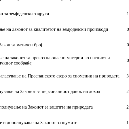
н за земјоделски задруги
1
ње на Законот за квалитетот на земјоделски производи
0
Закон за матичен број
0
е на законот за превоз на опасни материи во патниот и
0
чкиот сообраќај
огласување на Преспанското езеро за споменик на природата
3
нување на Законот за персоналниот данок на доход
2
полнување на Законот за заштита на природата
2
ње и дополнување на Законот за шумите
1