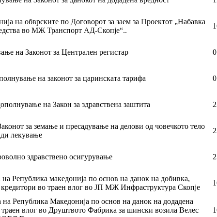
нија на обврските по Договорот за заем за Проектот „Набавка
1
редства во МЖ Транспорт АД-Скопје“..
вање на Законот за Централен регистар
0
полнување на законот за царинската тарифа
0
дополнување на Закон за здравствена заштита
2
аконот за земање и пресадување на делови од човечкото тело
2
ади лекување
броволно здравствено осигурување
2
 на Република македонија по основ на данок на добивка,
1
 кредитори во траен влог во ЈП МЖ Инфраструктура Скопје
а на Република Македонија по основ на данок на додадена
о траен влог во Друштвото Фабрика за шински возила Велес
1