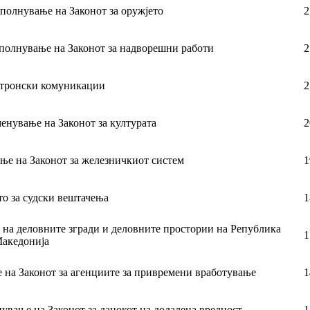
ополнување на Законот за оружјето
2
ополнување на Законот за надворешни работи
2
ктронски комуникации
2
менување на Законот за културата
2
ање на Законот за железничкиот систем
1
то за судски вештачења
1
п на деловните згради и деловните простории на Република
1
акедонија
 на Законот за агенциите за привремени вработување
1
ување на Законот за данокот на додадена вредност
1