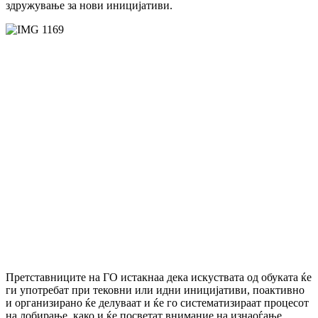
здружување за нови иницијативи.
Претставниците на ГО истакнаа дека искуствата од обуката ќе
ги употребат при тековни или идни иницијативи, поактивно
и организирано ќе делуваат и ќе го систематизираат процесот
на лобирање, како и ќе посветат внимание на изнаоѓање