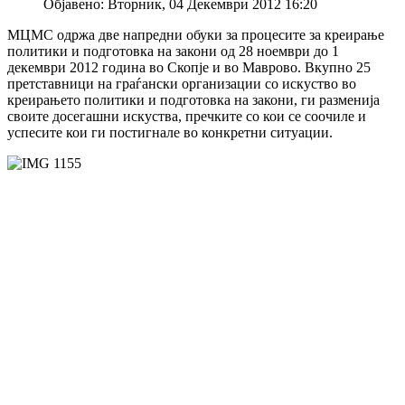
Објавено: Вторник, 04 Декември 2012 16:20
МЦМС одржа две напредни обуки за процесите за креирање
политики и подготовка на закони од 28 ноември до 1
декември 2012 година во Скопје и во Маврово. Вкупно 25
претставници на граѓански организации со искуство во
креирањето политики и подготовка на закони, ги разменија
своите досегашни искуства, пречките со кои се соочиле и
успесите кои ги постигнале во конкретни ситуации.