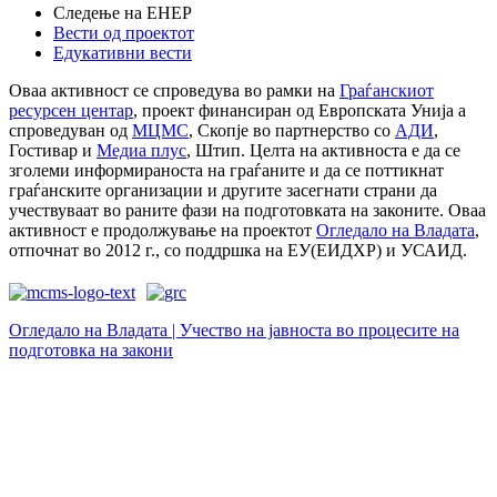
Следење на ЕНЕР
Вести од проектот
Едукативни вести
Оваа активност се спроведува во рамки на
Граѓанскиот
ресурсен центар
, проект финансиран од Европската Унија а
спроведуван од
МЦМС
, Скопје во партнерство со
АДИ
,
Гостивар и
Медиа плус
, Штип. Целта на активноста е да се
зголеми информираноста на граѓаните и да се поттикнат
граѓанските организации и другите засегнати страни да
учествуваат во раните фази на подготовката на законите. Оваа
активност е продолжување на проектот
Огледало на Владата
,
отпочнат во 2012 г., со поддршка на ЕУ(ЕИДХР) и УСАИД.
Огледало на Владата | Учество на јавноста во процесите на
подготовка на закони