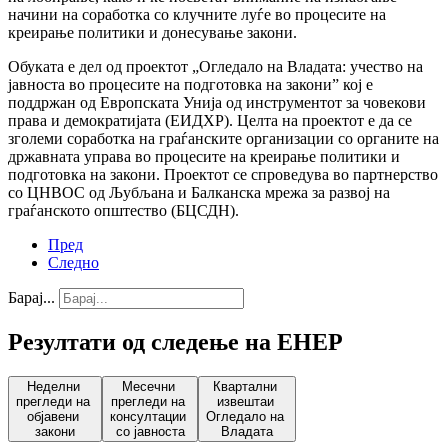
начини на соработка со клучните луѓе во процесите на
креирање политики и донесување закони.
Обуката е дел од проектот „Огледало на Владата: учество на
јавноста во процесите на подготовка на закони” кој е
поддржан од Европската Унија од инструментот за човекови
права и демократијата (ЕИДХР). Целта на проектот е да се
зголеми соработка на граѓанските организации со органите на
државната управа во процесите на креирање политики и
подготовка на закони. Проектот се спроведува во партнерство
со ЦНВОС од Љубљана и Балканска мрежа за развој на
граѓанското општество (БЦСДН).
Пред
Следно
Барај...
Резултати од следење на ЕНЕР
Неделни
Месечни
Квартални
прегледи на
прегледи на
извештаи
објавени
консултации
Огледало на
закони
со јавноста
Владата