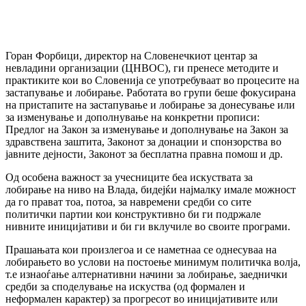
Горан Форбици, директор на Словенечкиот центар за
невладини организации (ЦНВОС), ги пренесе методите и
практиките кои во Словенија се употребуваат во процесите на
застапување и лобирање. Работата во групи беше фокусирана
на пристапите на застапување и лобирање за донесување или
за изменување и дополнување на конкретни прописи:
Предлог на Закон за изменување и дополнување на Закон за
здравствена заштита, Законот за донации и спонзорства во
јавните дејности, Законот за бесплатна правна помош и др.
Од особена важност за учесниците беа искуствата за
лобирање на ниво на Влада, бидејќи најмалку имале можност
да го прават тоа, потоа, за навремени средби со сите
политички партии кои конструктивно би ги подржале
нивните иницијативи и би ги вклучиле во своите програми.
Прашањата кои произлегоа и се наметнаа се однесуваа на
лобирањето во услови на постоење минимум политичка волја,
т.е изнаоѓање алтернативни начини за лобирање, заеднички
средби за споделување на искуства (од формален и
неформален карактер) за прогресот во иницијативите или