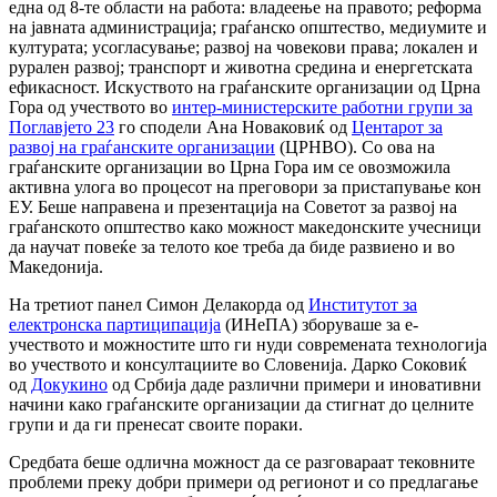
една од 8-те области на работа: владеење на правото; реформа
на јавната администрација; граѓанско општество, медиумите и
културата; усогласување; развој на човекови права; локален и
рурален развој; транспорт и животна средина и енергетската
ефикасност. Искуството на граѓанските организации од Црна
Гора од учеството во
интер-министерските работни групи за
Поглавјето 23
го сподели Ана Новаковиќ од
Центарот за
развој на граѓанските организации
(ЦРНВО). Со ова на
граѓанските организации во Црна Гора им се овозможила
активна улога во процесот на преговори за пристапување кон
ЕУ. Беше направена и презентација на Советот за развој на
граѓанското општество како можност македонските учесници
да научат повеќе за телото кое треба да биде развиено и во
Македонија.
На третиот панел Симон Делакорда од
Институтот за
електронска партиципација
(ИНеПА) зборуваше за е-
учеството и можностите што ги нуди современата технологија
во учеството и консултациите во Словенија. Дарко Соковиќ
од
Докукино
од Србија даде различни примери и иновативни
начини како граѓанските организации да стигнат до целните
групи и да ги пренесат своите пораки.
Средбата беше одлична можност да се разговараат тековните
проблеми преку добри примери од регионот и со предлагање