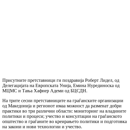
Присутните претставници ги поздравија Роберт Лидел, од
Делегацијата на Европската Унија, Емина Нурединоска од
МЦМС и Тања Хафнер Адеми од БЦСДН.
На трите сесии претставниците на граѓанските организации
од Македонија и регионот имаа можност да разменат добри
практики во три различни области: мониторинг на владините
политики и процеси; учество и консултации на граѓанското
општество и граѓаните во креирањето политики и подготовка
на закони и нови технологии и учество.