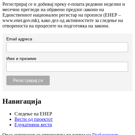
Регистрирај се и добивај преку е-пошта редовни неделни и
месечни прегледи на објавени предлог-закони на
Единствениот национален регистар на прописи (ЕНЕР –
www.ener.gov.mk), како дел од активностите за следење на
отвореноста на процесите на подготовка на закони.
Email адреса
Име и презиме
Навигација
Следење на ЕНЕР
Вести од проектот
Едукативни вести
Оваа активност се спроведува во рамки на
Граѓанскиот