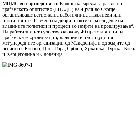
МЦМС во партнерство со Балканска мрежа за развој на
граѓанското општество (БЦСДН) на 4 јули во Скопје
организираше регионална работилница „Партнери или
противници?: Размена на добри практики за следење на
владините политики и процеси во земјите на проширување“.
На работилницата учествуваа околу 40 претставници на
граѓанските организации, владините институции и
меѓународните организации од Македонија и од земјите од
регионот: Косово, Црна Гора, Србија, Хрватска, Турска, Босна
и Херцеговина и Словенија.