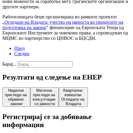
нови можности за соработка меѓу граѓанските организации и
другите партнери.
Работилницата беше организирана во рамките проектот
„
Огледало на Владата: учество на јавноста во процесите на
подготовка на закони
“ финансиран од Европската Унија од
Европскиот Инструмент за човекови права, а спроведуван од
МЦМС во партнерство со ЦНВОС и БЦСДН.
Пред
Следно
Барај...
Резултати од следење на ЕНЕР
Неделни
Месечни
Квартални
прегледи на
прегледи на
извештаи
објавени
консултации
Огледало на
закони
со јавноста
Владата
Регистрирај се за добивање
информации