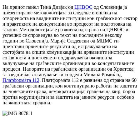
На првиот панел Тина Дивјак од
ЦНВОС
од Словенија ја
презентираше методологијата за следење и оценка на
отвореноста на владините институции кон граѓанскиот сектор
и практиките на консултации во процесот на подготовка на
закони. Методологијата е развиена од страна на ЦНВОС и
успешно се спроведува во текот на последните неколку
години во Словенија. Марија Саздевски од МЦМС ги
претстави првичните резултати од истражувањето на
состојбата на општа комуникација на државните институции
со јавноста и постоењето поддржувачка околина за
вклучување на граѓанските организации во консултативните
процеси. Напорите на граѓанските организации од Хрватска
за заедничко застапување ги сподели Милана Ромиќ од
Платформата 112
. Платформата 112 е развиена од страна на 60
граѓански организации, кои континуирано работат на заштита
на човековите права, демократизација, градење на мир, борба
против корупцијата и за заштита на јавните ресурси, особено
на животната средина.