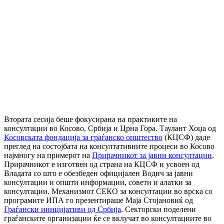
Втората сесија беше фокусирана на практиките на
консултации во Косово, Србија и Црна Гора. Таулант Хоџа од
Косовската фондација за граѓанско општество
(КЦСФ) даде
преглед на состојбата на консултативните процеси во Косово
најмногу на примерот на
Прирачникот за јавни консултации
.
Прирачникот е изготвен од страна на КЦСФ и усвоен од
Владата со што е обезбеден официјален Водич за јавни
консултации и општи информации, совети и алатки за
консултации. Механизмот СЕКО за консултации во врска со
програмите ИПА го презентираше Маја Стојановиќ од
Граѓански иницијативи од Србија
. Секторски поделени
граѓанските организации ќе се вклучат во консултациите во